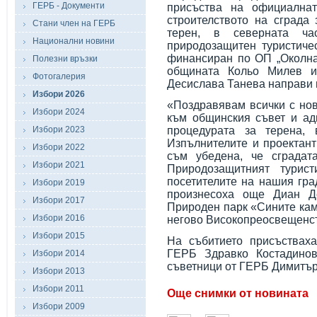
ГЕРБ - Документи
присъства на официална
строителството на сграда
Стани член на ГЕРБ
терен, в северната ч
Национални новини
природозащитен туристичес
финансиран по ОП „Околна 
Полезни връзки
общината Кольо Милев и
Фотогалерия
Десислава Танева направи п
Избори 2026
«Поздравявам всички с нов
Избори 2024
към общинския съвет и ад
Избори 2023
процедурата за терена, 
Изпълнителите и проектант
Избори 2022
съм убедена, че сграда
Избори 2021
Природозащитният турис
посетителите на нашия гра
Избори 2019
произнесоха още Диан Д
Избори 2017
Природен парк «Сините ка
Избори 2016
негово Високопреосвещенст
Избори 2015
На събитието присъствах
ГЕРБ Здравко Костадинов
Избори 2014
съветници от ГЕРБ Димитър
Избори 2013
Избори 2011
Още снимки от новината
Избори 2009