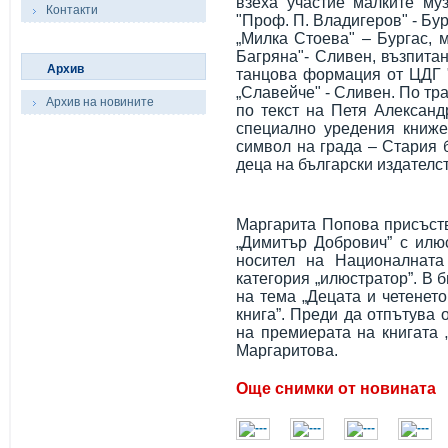
взеха участие малките му
Контакти
"Проф. П. Владигеров" - Бу
„Милка Стоева" – Бургас, 
Багряна"- Сливен, възпитан
Архив
танцова формация от ЦДГ "
„Славейче" - Сливен. По тр
Архив на новините
по текст на Петя Александ
специално уредения книже
символ на града – Стария б
деца на български издателс
Маргарита Попова присъств
„Димитър Добрович” с илю
носител на Националната 
категория „илюстратор”. В 
на тема „Децата и четенет
книга”. Преди да отпътува 
на премиерата на книгата 
Маргаритова.
Още снимки от новината