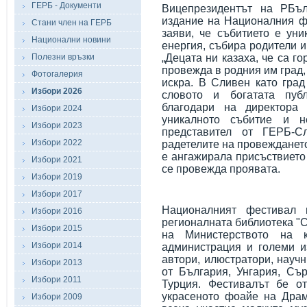
ГЕРБ - Документи
Вицепрезидентът на РБъл
издание на Националния фе
Стани член на ГЕРБ
заяви, че събитието е ун
Национални новини
енергия, събира родители и
Полезни връзки
„Децата ни казаха, че са г
провежда в родния им град,
Фотогалерия
искра. В Сливен като град
Избори 2026
словото и богатата пуб
благодари на директора
Избори 2024
уникалното събитие и н
Избори 2023
представител от ГЕРБ-С
Избори 2022
радетелите на провеждането
е ангажирала присъствието
Избори 2021
се провежда проявата.
Избори 2019
Избори 2017
Националният фестивал 
Избори 2016
регионалната библиотека "
Избори 2015
на Министерството на к
Избори 2014
администрация и големи из
автори, илюстратори, научн
Избори 2013
от България, Унгария, Съ
Избори 2011
Турция. Фестивалът бе от
украсеното фоайе на Драм
Избори 2009