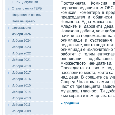
ГЕРБ - Документи
Постоянната Комисия п
вероизповедания към ОБС 
Стани член на ГЕРБ
комисия, коментира в пред
Национални новини
председател и общински
Полезни връзки
Чолакова. Една малка част
младите и даровити деца
Фотогалерия
Чолакова добави, че е добр
Избори 2026
начини за подпомагане на п
олимпиади и състезания 
Избори 2024
педагозите, които подготвя
Избори 2023
олимпиади е изключително т
Избори 2022
работят с голям ентусиа
оценявани подобаващо
Избори 2021
множеството инициативи,
Избори 2019
Последната от тях е по
населените места, които са
Избори 2017
над деца. В срещите са уча
Избори 2016
Според Чолакова самият ф
Избори 2015
част от превенцията, защот
му дадеш гласност. Тя доб
Избори 2014
към хората и към връзката с
Избори 2013
« предишна
Избори 2011
Избори 2009