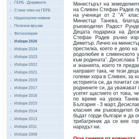
ГЕРБ - Документи
Министърът на земеделиет
на Сливен Стефан Радев пр
Стани член на ГЕРБ
на ученици от 2 "А" кла
Национални новини
Министър Танева, благо
Полезни връзки
ръководител Радост Рунде
Децата подариха на Дес
Фотогалерия
Стефан Радев ръчно изр
Избори 2026
Димитър. Лично на министъ
престилка, която е дело на
Избори 2024
родолюбие в сливенското 
Избори 2023
към родината". Десислава Т
Избори 2022
и знанията, които тя преда
направят така, че тези деца
Избори 2021
големи хора в Сливен, за н
Избори 2019
историята си, да почитат с
роднините си, да уважават 
Избори 2017
усетят щастието от това, ч
Избори 2016
по време на урока Танев
Избори 2015
България - 3 март, Десисла
класния им ръководител б
Избори 2014
бъдат горди българи и да о
Избори 2013
трибагреник да се вее гор
народът ни.
Избори 2011
Избори 2009
Още снимки от новината