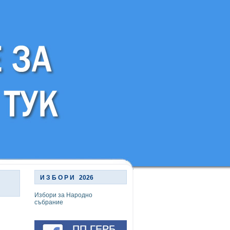
И З Б О Р И 2026
Избори за Народно
събрание