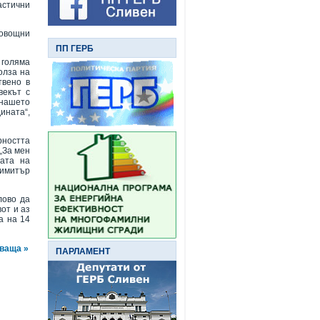
астични
 овощни
ПП ГЕРБ
 голяма
олза на
твено в
векът с
нашето
ината“,
рността
 „За мен
пата на
Димитър
лово да
от и аз
а на 14
ваща »
ПАРЛАМЕНТ