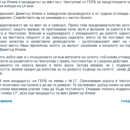
тър Илиев е кандидатът за кмет на с. Чинтулово от ГЕРБ за предстоящите ч
ни избори на 14 юни.
одишният Димитър Илиев е земеделски производител и от години отглежда
ждения. Семейството му се занимава и с частен бизнес.
дидатирането ми за кмет не е самоцел. Приех това предизвикателство като
ворност, защото вярвам, че притежавам сили, воля и желание за работа в п
та в Чинтулово. Влизам в надпреварата с убеждението да работя единс
а на местната общност и да завърша задачите, които си бе поставил чо
зани качества и нравствени добродетели – дългогодишният кмет на 
лено място Иван Щилиянов, когото за жалост загубихме в началото на год
 Димитър Илиев.
ита, който има и с отношението си към жителите на селото, той поема отгово
боти за развитието на Чинтулово с грижа, постоянство, и с реални действия.
уването на хората винаги е било кауза. Затова вярвам, че с подкре
остта, можем заедно да работим за по-доброто бъдеще на селото“, заяви 
в.
4 юни кандидатът на ГЕРБ се явява с №17. „Призовавам хората в Чинту
т позитивно настроени и да ми се доверят. Те заслужават добър начин на жив
оложа максимум усилия това да бъде постигнато. Очаквам тяхната подкреп
с номер 17“, каза още кандидатът за кмет Димитър Илиев.
едишна
след