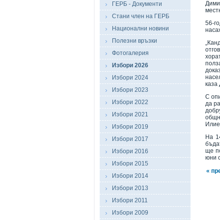
Дими
ГЕРБ - Документи
мест
Стани член на ГЕРБ
56-г
Национални новини
наса
Полезни връзки
„Кан
отго
Фотогалерия
хора
полз
Избори 2026
дока
насе
Избори 2024
каза
Избори 2023
С оп
Избори 2022
да ра
добр
Избори 2021
общн
Илие
Избори 2019
На 1
Избори 2017
бъда
ще п
Избори 2016
юни 
Избори 2015
« пр
Избори 2014
Избори 2013
Избори 2011
Избори 2009