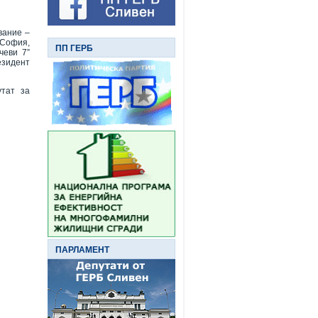
вание –
 София,
ПП ГЕРБ
чеви 7”
езидент
утат за
ПАРЛАМЕНТ