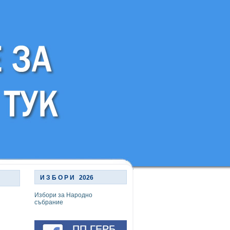
И З Б О Р И 2026
Избори за Народно
събрание