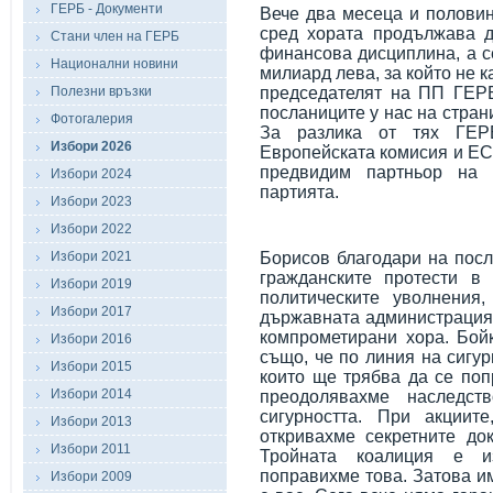
ГЕРБ - Документи
Вече два месеца и половин
сред хората продължава д
Стани член на ГЕРБ
финансова дисциплина, а с
Национални новини
милиард лева, за който не к
Полезни връзки
председателят на ПП ГЕР
посланиците у нас на стран
Фотогалерия
За разлика от тях ГЕР
Избори 2026
Европейската комисия и ЕС
предвидим партньор на 
Избори 2024
партията.
Избори 2023
Избори 2022
Избори 2021
Борисов благодари на посл
гражданските протести в
Избори 2019
политическите уволнени
Избори 2017
държавната администрация
компрометирани хора. Бой
Избори 2016
също, че по линия на сигур
Избори 2015
които ще трябва да се поп
Избори 2014
преодолявахме наследст
сигурността. При акциит
Избори 2013
откривахме секретните до
Избори 2011
Тройната коалиция е и
поправихме това. Затова и
Избори 2009