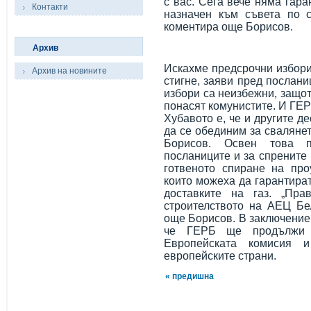
с вас. Сега вече няма гара
Контакти
назначен към съвета по с
коментира още Борисов.
Архив
Искахме предсрочни избори
Архив на новините
стигне, заяви пред послан
избори са неизбежни, защот
понасят комунистите. И ГЕР
Хубавото е, че и другите д
да се обединим за свалянет
Борисов. Освен това 
посланиците и за спрените 
готвеното спиране на про
които можеха да гарантира
доставките на газ. „Пра
строителството на АЕЦ Бел
още Борисов. В заключение
че ГЕРБ ще продължи 
Европейската комисия 
европейските страни.
« предишна