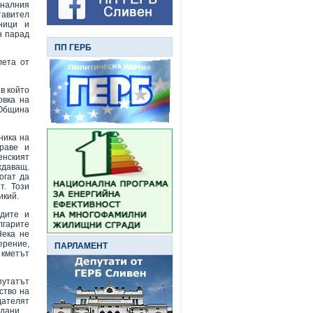
оналния
тавител
ници и
н парад
ПП ГЕРБ
лета от
в който
овка на
 Община
ника на
раве и
енският
ждаващ.
огат да
т. Този
икий.
дите и
лгарите
Нека не
ерение,
ПАРЛАМЕНТ
 кметът
путатът
ство на
дателят
дани.