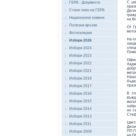
С ше
ГЕРБ - Документи
праз
Стани член на ГЕРБ
Деси
граж
Национални новини
на В
Полезни връзки
От Г
мото
Фотогалерия
На п
Избори 2026
заед
спец
Избори 2024
Помо
Избори 2023
Офиц
Избори 2022
Хадж
добр
Избори 2021
митр
Наша
Избори 2019
бъда
праз
Избори 2017
В сл
Избори 2016
въжд
Избори 2015
мога
забр
Избори 2014
но с
Стеф
Избори 2013
Цвет
Избори 2011
Деси
ПП Г
Избори 2009
на О