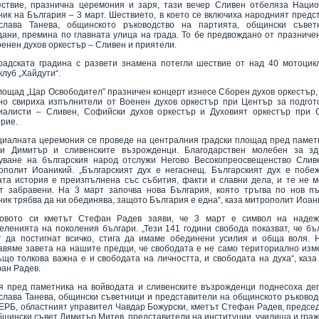
ствие, празнична церемония и заря, тази вечер Сливен отбеляза Наци
ник на България – 3 март. Шествието, в което се включиха народният предс
слава Танева, общинското ръководство на партията, общински съвет
дани, премина по главната улица на града. То бе предвождано от празниче
оенен духов оркестър – Сливен и приятели.
радската градина с развети знамена потегли шествие от над 40 мотоцик
клуб „Хайдути“.
лощад „Цар Освободител” празничен концерт изнесе Сборен духов оркестър, 
но свириха изпълнители от Военен духов оркестър при Център за подгот
иалисти – Сливен, Софийски духов оркестър и Духовият оркестър при
рие.
иалната церемония се проведе на централния градски площад пред памет
и Димитър и сливенските възрожденци. Благодарствен молебен за зд
уване на българския народ отслужи Негово Весокопреосвещенство Слив
ополит Иоаникий. „Българският дух е негаснещ. Българският дух е побе
та история е преизпълнена със събития, факти и славни дела, и те не м
т забравени. На 3 март започва нова България, която тръгва по нов пъ
ник трябва да ни обединява, защото България е една“, каза митрополит Иоан
овото си кметът Стефан Радев заяви, че 3 март е символ на надеж
еленията на поколения българи. „Тези 141 години свобода показват, че бъ
т да постигнат всичко, стига да имаме обединени усилия и обща воля. 
авяме завета на нашите предци, че свободата е не само териториално изм
ъщо толкова важна е и свободата на личността, и свободата на духа“, каза
ан Радев.
я пред паметника на войводата и сливенските възрожденци поднесоха де
слава Танева, общински съветници и представители на общинското ръковод
ЕРБ, областният управител Чавдар Божурски, кметът Стефан Радев, предсе
бщински съвет Димитър Митев, представители на институции, училища и граж