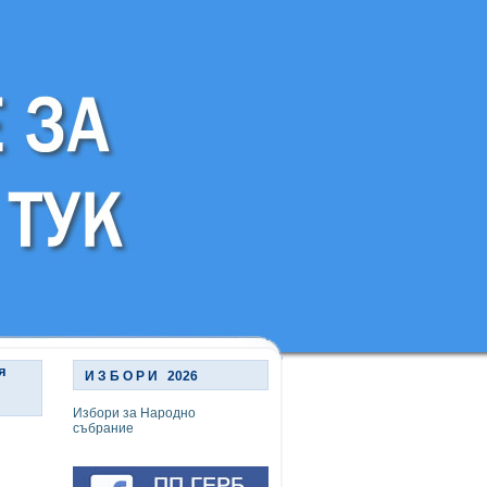
я
И З Б О Р И 2026
Избори за Народно
събрание