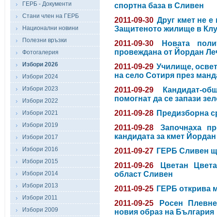
ГЕРБ - Документи
спортна база в Сливен
Стани член на ГЕРБ
2011-09-30
Друг кмет не е
Национални новини
Защитеното жилище в Кл
Полезни връзки
2011-09-30
Новата поли
провеждана от Йордан Леч
Фотогалерия
Избори 2026
2011-09-29
Училище, осве
на село Сотиря през манд
Избори 2024
Избори 2023
2011-09-29
Кандидат-о
помогнат да се запази зе
Избори 2022
2011-09-28
Предизборна с
Избори 2021
Избори 2019
2011-09-28
Започнаха пр
кандидата за кмет Йордан
Избори 2017
Избори 2016
2011-09-27
ГЕРБ Сливен ще
Избори 2015
2011-09-26
Цветан Цвет
Избори 2014
област Сливен
Избори 2013
2011-09-25
ГЕРБ открива 
Избори 2011
2011-09-25
Росен Плевне
Избори 2009
новия образ на България