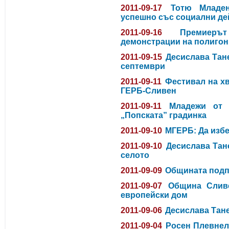
2011-09-17
Тотю Младе
успешно със социални де
2011-09-16
Премиер
демонстрации на полигон
2011-09-15
Десислава Тане
септември
2011-09-11
Фестивал на х
ГЕРБ-Сливен
2011-09-11
Младежи от 
„Попската” градинка
2011-09-10
МГЕРБ: Да изб
2011-09-10
Десислава Тан
селото
2011-09-09
Общината подп
2011-09-07
Община Сливе
европейски дом
2011-09-06
Десислава Тан
2011-09-04
Росен Плевнел